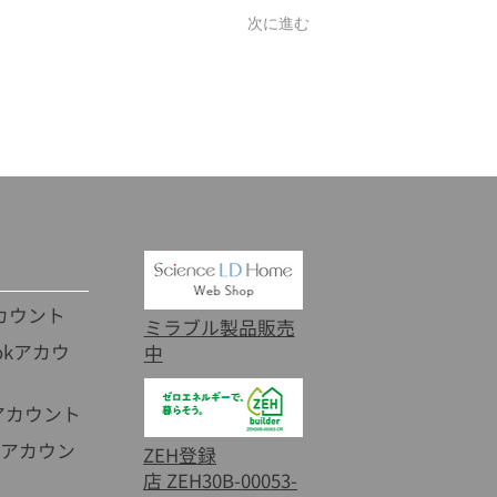
次に進む
アカウント
​ミラブル製品販売
ookアカウ
中
kアカウント
beアカウン
ZEH登録
店 ZEH30B-00053-