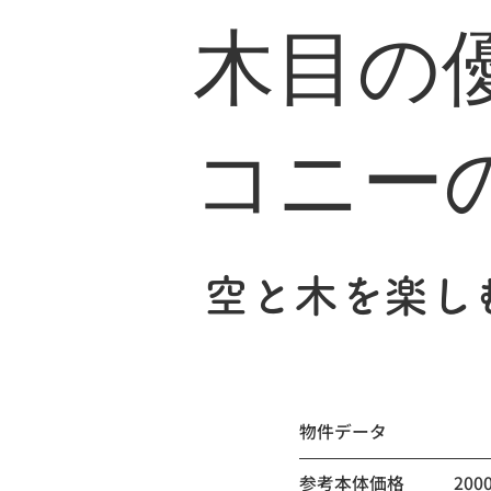
木目の
コニー
空と木を楽し
​物件データ
参考本体価格
200