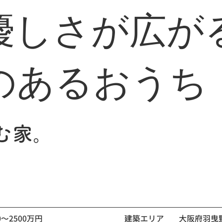
優しさが広が
のあるおうち
む家。
0～2500万円
建築エリア
大阪府羽曳