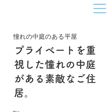
憧れの中庭のある平屋
プライベートを重
視した憧れの中庭
がある素敵なご住
居。
​物件データ