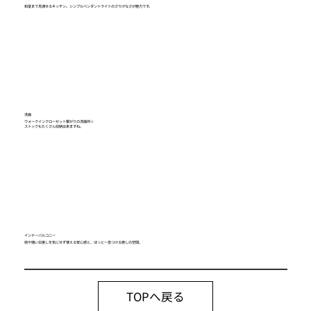
和室まで見渡せるキッチン。シンプルペンダントライトのさりげなさが魅力です。
洗面
ウォークインクローゼット繋がりの洗面所☆
ストックもたくさん収納出来ますね。
インナーバルコニー
雨や強い日差しを気にせず使える安心感と、ほっと一息つける癒しの空間。
TOPへ戻る