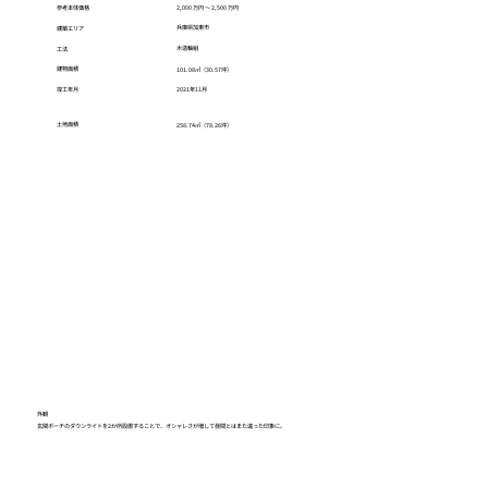
参考本体価格
2,000 万円 ～ 2,500 万円
兵庫県加東市
建築エリア
木造軸組
工法
建物面積
101.08㎡（30.57坪）
2021年11月
竣工年月
土地面積
258.74㎡（78.26坪）
外観
玄関ポーチのダウンライトを2か所設置することで、オシャレさが増して昼間とはまた違った印象に。