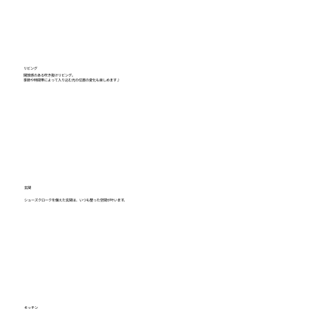
リビング
開放感のある吹き抜けリビング。
季節や時間帯によって入り込む光の位置の変化も楽しめます♪
玄関
シューズクロークを備えた玄関は、いつも整った空間が叶います。
キッチン